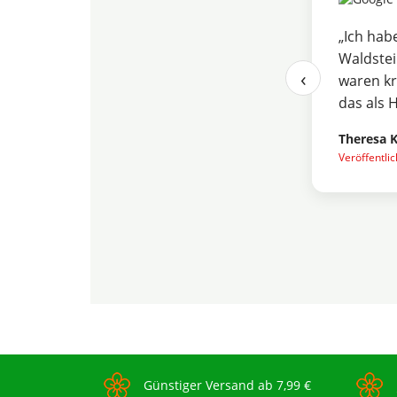
„Ich hab
Waldstei
‹
waren kr
das als 
Theresa 
Veröffentli
Günstiger Versand ab 7,99 €