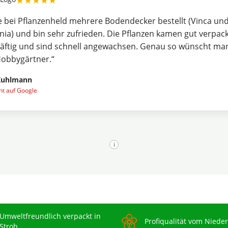
★★★★★
e bei Pflanzenheld mehrere Bodendecker bestellt (Vinca un
nia) und bin sehr zufrieden. Die Pflanzen kamen gut verpack
äftig und sind schnell angewachsen. Genau so wünscht man
Hobbygärtner.“
Kuhlmann
cht auf Google
i
Umweltfreundlich verpackt in
Profiqualität vom Niede
Stroh