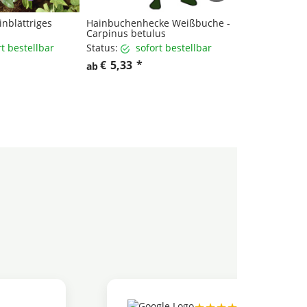
inblättriges
Hainbuchenhecke Weißbuche -
Rotbuchenhec
Carpinus betulus
sylvatica
rt bestellbar
Status:
sofort bestellbar
Status:
sof
€
5,33
*
€
2,25
*
ab
ab