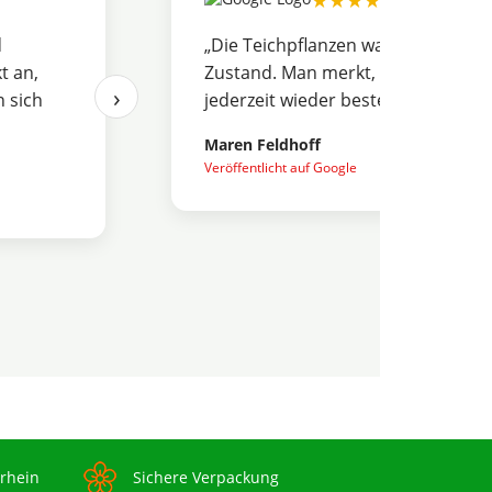
★★★★★
d
„Die Teichpflanzen waren sauber v
t an,
Zustand. Man merkt, dass hier Wert
›
 sich
jederzeit wieder bestellen.“
Maren Feldhoff
Veröffentlicht auf Google
rrhein
Sichere Verpackung