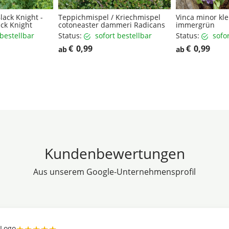
lack Knight -
Teppichmispel / Kriechmispel
Vinca minor kle
ack Knight
cotoneaster dammeri Radicans
immergrün
 bestellbar
Status:
sofort bestellbar
Status:
sofo
€
0,99
€
0,99
ab
ab
Kundenbewertungen
Aus unserem Google-Unternehmensprofil