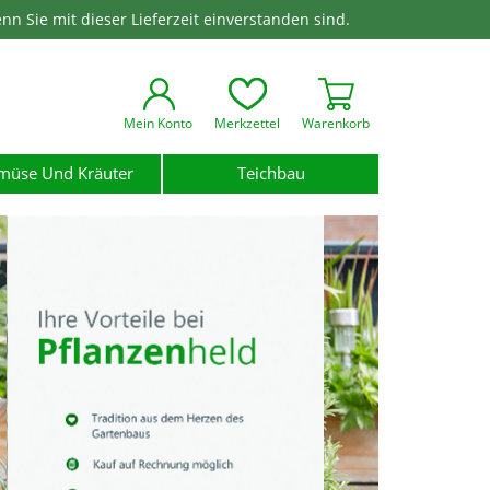
enn Sie mit dieser Lieferzeit einverstanden sind.
Mein Konto
Merkzettel
Warenkorb
müse Und Kräuter
Teichbau