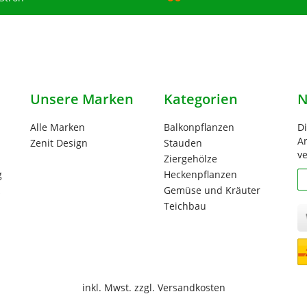
Unsere Marken
Kategorien
N
Alle Marken
Balkonpflanzen
D
An
Zenit Design
Stauden
ve
Ziergehölze
g
Heckenpflanzen
N
Gemüse und Kräuter
Teichbau
inkl. Mwst. zzgl. Versandkosten